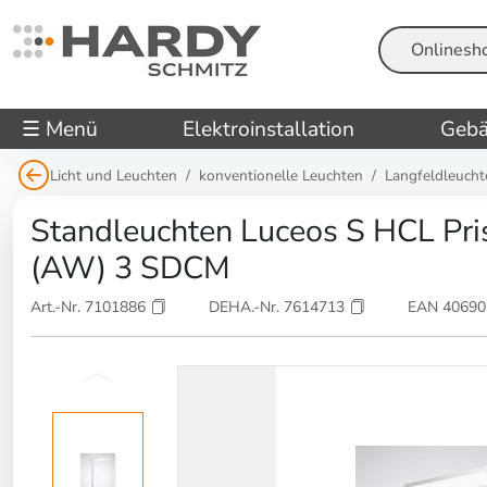
Suche
☰ Menü
Elektroinstallation
Gebä
Licht und Leuchten
konventionelle Leuchten
Langfeldleucht
Standleuchten Luceos S HCL Pr
(AW) 3 SDCM
Art.-Nr. 7101886
DEHA.-Nr. 7614713
EAN 4069