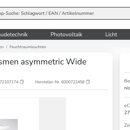
udetechnik
Photovoltaik
Licht
en
Feuchtraumleuchten
ismen asymmetric Wide
Be
072107174
Hersteller-Nr. 6000722458
ni
eC
27
Zol