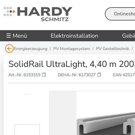
Suche
☰ Menü
Elektroinstallation
Gebä
Energieerzeugung
PV Montagesystem
PV Gestelltechnik
SolidRail UltraLight, 4,40 m 20
Art.-Nr. 6153315
DEHA.-Nr. 6173027
EAN 4251