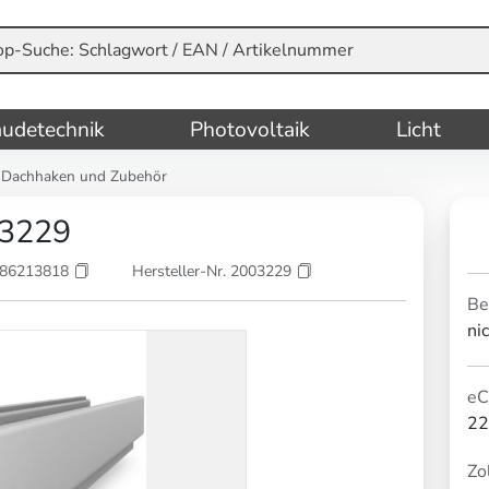
udetechnik
Photovoltaik
Licht
Dachhaken und Zubehör
03229
786213818
Hersteller-Nr. 2003229
Be
ni
eC
22
Zol