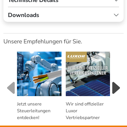
Technische Details
Downloads
Unsere Empfehlungen für Sie.
Jetzt unsere
Wir sind offizieller
Servic
Steuerleitungen
Luxor
Photo
entdecken!
Vertriebspartner