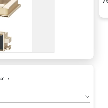
85
/60Hz