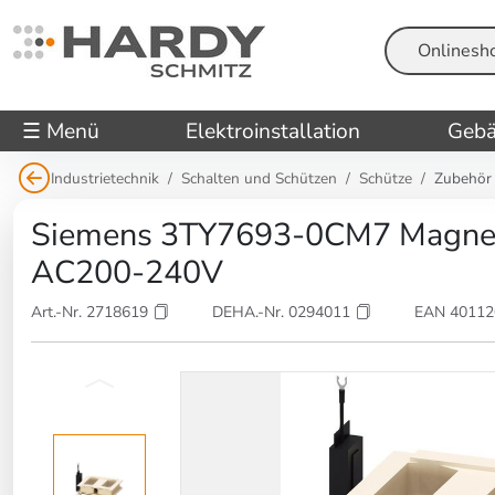
Suche
☰ Menü
Elektroinstallation
Gebä
Industrietechnik
Schalten und Schützen
Schütze
Zubehör
Siemens 3TY7693-0CM7 Magnets
AC200-240V
Art.-Nr. 2718619
DEHA.-Nr. 0294011
EAN 4011