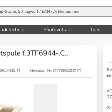
udetechnik
Photovoltaik
Licht
pule f.3TF6944-.C..
Be
209144361
Hersteller-Nr. 3TY76930CM7
ni
eC
27
Zol