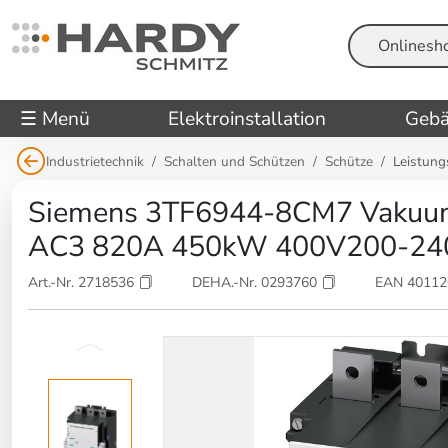
Suche
☰ Menü
Elektroinstallation
Gebä
Industrietechnik
Schalten und Schützen
Schütze
Leistung
Siemens 3TF6944-8CM7 Vakuu
AC3 820A 450kW 400V200-2
Art.-Nr. 2718536
DEHA.-Nr. 0293760
EAN 4011