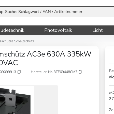
udetechnik
Photovoltaik
Licht
sschütze Schaltschütz...
mschütz AC3e 630A 335kW
40VAC
Be
209099913
Hersteller-Nr. 3TF69448CM7
ni
eC
27
Zol