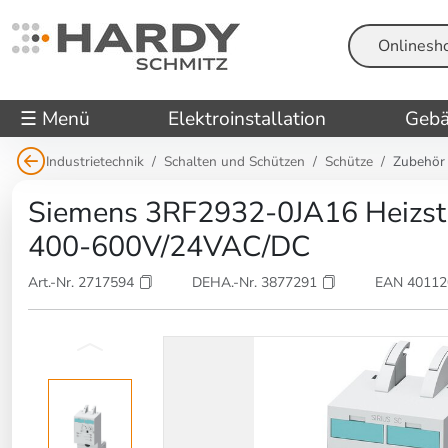
Suche
☰ Menü
Elektroinstallation
Gebä
Industrietechnik
Schalten und Schützen
Schütze
Zubehör
Siemens 3RF2932-0JA16 Heizs
400-600V/24VAC/DC
Art.-Nr. 2717594
DEHA.-Nr. 3877291
EAN 4011