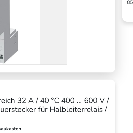
85
ich 32 A / 40 °C 400 … 600 V /
rstecker für Halbleiterrelais /
baukasten
.