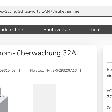
udetechnik
Photovoltaik
Licht
trom- überwachung 32A
Be
209610453
Hersteller-Nr. 3RF29320JA16
ni
eC
27
Zol