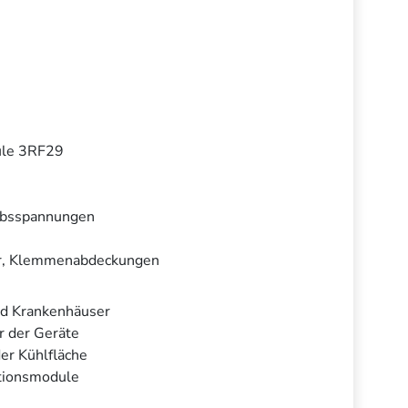
dule 3RF29
ebsspannungen
er, Klemmenabdeckungen
nd Krankenhäuser
r der Geräte
er Kühlfläche
tionsmodule