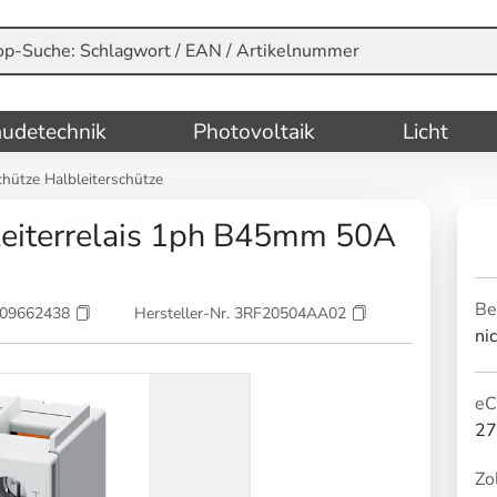
udetechnik
Photovoltaik
Licht
hütze Halbleiterschütze
iterrelais 1ph B45mm 50A
Be
209662438
Hersteller-Nr. 3RF20504AA02
ni
eC
27
Zol