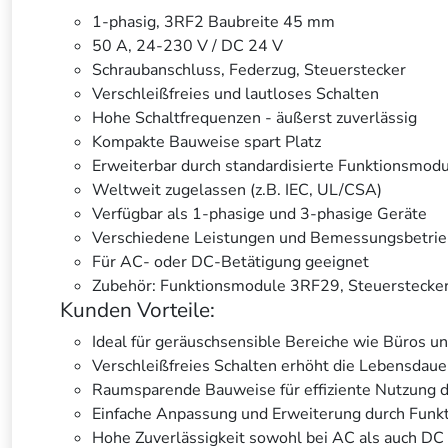
1-phasig, 3RF2 Baubreite 45 mm
50 A, 24-230 V / DC 24 V
Schraubanschluss, Federzug, Steuerstecker
Verschleißfreies und lautloses Schalten
Hohe Schaltfrequenzen - äußerst zuverlässig
Kompakte Bauweise spart Platz
Erweiterbar durch standardisierte Funktionsmo
Weltweit zugelassen (z.B. IEC, UL/CSA)
Verfügbar als 1-phasige und 3-phasige Geräte
Verschiedene Leistungen und Bemessungsbetri
Für AC- oder DC-Betätigung geeignet
Zubehör: Funktionsmodule 3RF29, Steuersteck
Kunden Vorteile:
Ideal für geräuschsensible Bereiche wie Büros u
Verschleißfreies Schalten erhöht die Lebensdaue
Raumsparende Bauweise für effiziente Nutzung d
Einfache Anpassung und Erweiterung durch Funk
Hohe Zuverlässigkeit sowohl bei AC als auch DC