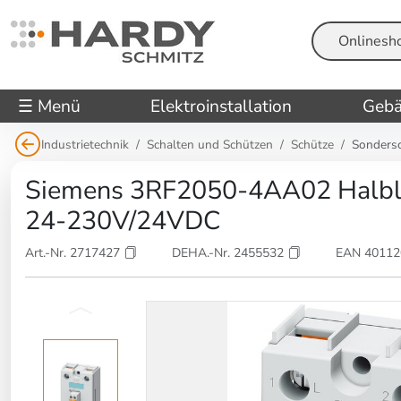
Suche
☰ Menü
Elektroinstallation
Gebä
Industrietechnik
Schalten und Schützen
Schütze
Sondersc
Siemens 3RF2050-4AA02 Halble
24-230V/24VDC
Art.-Nr. 2717427
DEHA.-Nr. 2455532
EAN 4011