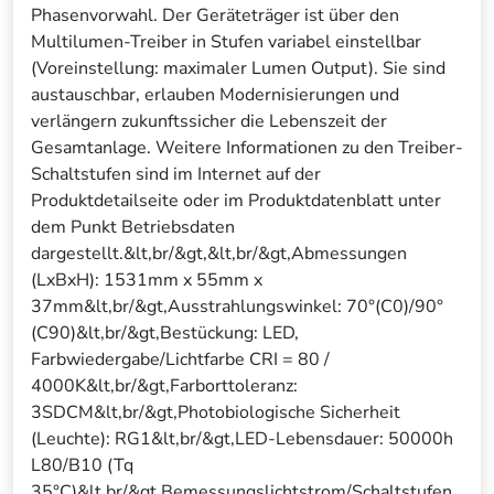
Phasenvorwahl. Der Geräteträger ist über den
Multilumen-Treiber in Stufen variabel einstellbar
(Voreinstellung: maximaler Lumen Output). Sie sind
austauschbar, erlauben Modernisierungen und
verlängern zukunftssicher die Lebenszeit der
Gesamtanlage. Weitere Informationen zu den Treiber-
Schaltstufen sind im Internet auf der
Produktdetailseite oder im Produktdatenblatt unter
dem Punkt Betriebsdaten
dargestellt.&lt,br/&gt,&lt,br/&gt,Abmessungen
(LxBxH): 1531mm x 55mm x
37mm&lt,br/&gt,Ausstrahlungswinkel: 70°(C0)/90°
(C90)&lt,br/&gt,Bestückung: LED,
Farbwiedergabe/Lichtfarbe CRI = 80 /
4000K&lt,br/&gt,Farborttoleranz:
3SDCM&lt,br/&gt,Photobiologische Sicherheit
(Leuchte): RG1&lt,br/&gt,LED-Lebensdauer: 50000h
L80/B10 (Tq
35°C)&lt,br/&gt,Bemessungslichtstrom/Schaltstufen