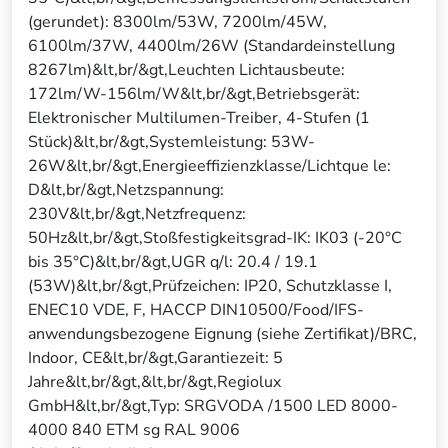
(gerundet): 8300lm/53W, 7200lm/45W,
6100lm/37W, 4400lm/26W (Standardeinstellung
8267lm)&lt,br/&gt,Leuchten Lichtausbeute:
172lm/W-156lm/W&lt,br/&gt,Betriebsgerät:
Elektronischer Multilumen-Treiber, 4-Stufen (1
Stück)&lt,br/&gt,Systemleistung: 53W-
26W&lt,br/&gt,Energieeffizienzklasse/Lichtque le:
D&lt,br/&gt,Netzspannung:
230V&lt,br/&gt,Netzfrequenz:
50Hz&lt,br/&gt,Stoßfestigkeitsgrad-IK: IK03 (-20°C
bis 35°C)&lt,br/&gt,UGR q/l: 20.4 / 19.1
(53W)&lt,br/&gt,Prüfzeichen: IP20, Schutzklasse I,
ENEC10 VDE, F, HACCP DIN10500/Food/IFS-
anwendungsbezogene Eignung (siehe Zertifikat)/BRC,
Indoor, CE&lt,br/&gt,Garantiezeit: 5
Jahre&lt,br/&gt,&lt,br/&gt,Regiolux
GmbH&lt,br/&gt,Typ: SRGVODA /1500 LED 8000-
4000 840 ETM sg RAL 9006