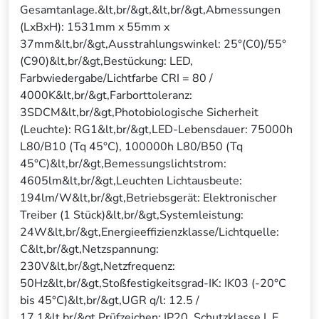
Gesamtanlage.&lt,br/&gt,&lt,br/&gt,Abmessungen
(LxBxH): 1531mm x 55mm x
37mm&lt,br/&gt,Ausstrahlungswinkel: 25°(C0)/55°
(C90)&lt,br/&gt,Bestückung: LED,
Farbwiedergabe/Lichtfarbe CRI = 80 /
4000K&lt,br/&gt,Farborttoleranz:
3SDCM&lt,br/&gt,Photobiologische Sicherheit
(Leuchte): RG1&lt,br/&gt,LED-Lebensdauer: 75000h
L80/B10 (Tq 45°C), 100000h L80/B50 (Tq
45°C)&lt,br/&gt,Bemessungslichtstrom:
4605lm&lt,br/&gt,Leuchten Lichtausbeute:
194lm/W&lt,br/&gt,Betriebsgerät: Elektronischer
Treiber (1 Stück)&lt,br/&gt,Systemleistung:
24W&lt,br/&gt,Energieeffizienzklasse/Lichtquelle:
C&lt,br/&gt,Netzspannung:
230V&lt,br/&gt,Netzfrequenz:
50Hz&lt,br/&gt,Stoßfestigkeitsgrad-IK: IK03 (-20°C
bis 45°C)&lt,br/&gt,UGR q/l: 12.5 /
17.1&lt,br/&gt,Prüfzeichen: IP20, Schutzklasse I, E