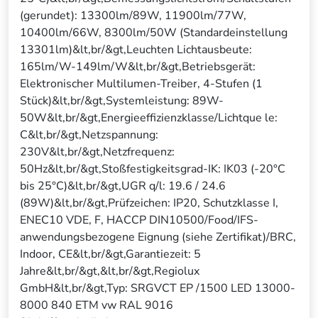
(gerundet): 13300lm/89W, 11900lm/77W,
10400lm/66W, 8300lm/50W (Standardeinstellung
13301lm)&lt,br/&gt,Leuchten Lichtausbeute:
165lm/W-149lm/W&lt,br/&gt,Betriebsgerät:
Elektronischer Multilumen-Treiber, 4-Stufen (1
Stück)&lt,br/&gt,Systemleistung: 89W-
50W&lt,br/&gt,Energieeffizienzklasse/Lichtque le:
C&lt,br/&gt,Netzspannung:
230V&lt,br/&gt,Netzfrequenz:
50Hz&lt,br/&gt,Stoßfestigkeitsgrad-IK: IK03 (-20°C
bis 25°C)&lt,br/&gt,UGR q/l: 19.6 / 24.6
(89W)&lt,br/&gt,Prüfzeichen: IP20, Schutzklasse I,
ENEC10 VDE, F, HACCP DIN10500/Food/IFS-
anwendungsbezogene Eignung (siehe Zertifikat)/BRC,
Indoor, CE&lt,br/&gt,Garantiezeit: 5
Jahre&lt,br/&gt,&lt,br/&gt,Regiolux
GmbH&lt,br/&gt,Typ: SRGVCT EP /1500 LED 13000-
8000 840 ETM vw RAL 9016