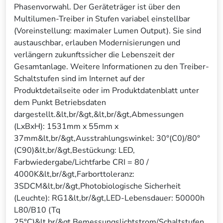
Phasenvorwahl. Der Geräteträger ist über den
Multilumen-Treiber in Stufen variabel einstellbar
(Voreinstellung: maximaler Lumen Output). Sie sind
austauschbar, erlauben Modernisierungen und
verlängern zukunftssicher die Lebenszeit der
Gesamtanlage. Weitere Informationen zu den Treiber-
Schaltstufen sind im Internet auf der
Produktdetailseite oder im Produktdatenblatt unter
dem Punkt Betriebsdaten
dargestellt.&lt,br/&gt,&lt,br/&gt,Abmessungen
(LxBxH): 1531mm x 55mm x
37mm&lt,br/&gt,Ausstrahlungswinkel: 30°(C0)/80°
(C90)&lt,br/&gt,Bestückung: LED,
Farbwiedergabe/Lichtfarbe CRI = 80 /
4000K&lt,br/&gt,Farborttoleranz:
3SDCM&lt,br/&gt,Photobiologische Sicherheit
(Leuchte): RG1&lt,br/&gt,LED-Lebensdauer: 50000h
L80/B10 (Tq
25°C)&lt,br/&gt,Bemessungslichtstrom/Schaltstufen