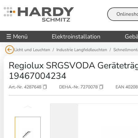
Suche
☰ Menü
Elektroinstallation
Gebä
Licht und Leuchten
Industrie Langfeldleuchten
Schnellmont
Regiolux SRGSVODA Geräteträger 
19467004234
Art.-Nr. 4287648
DEHA.-Nr. 7270078
EAN 4020