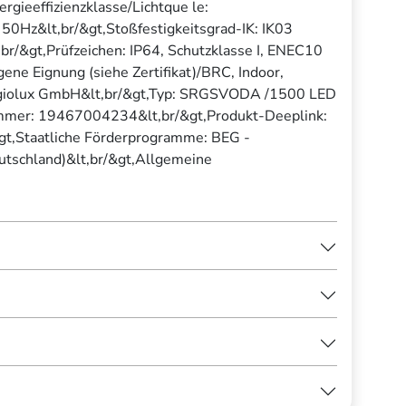
gieeffizienzklasse/Lichtque le:
50Hz&lt,br/&gt,Stoßfestigkeitsgrad-IK: IK03
,br/&gt,Prüfzeichen: IP64, Schutzklasse I, ENEC10
 Eignung (siehe Zertifikat)/BRC, Indoor,
t,Regiolux GmbH&lt,br/&gt,Typ: SRGSVODA /1500 LED
mer: 19467004234&lt,br/&gt,Produkt-Deeplink:
gt,Staatliche Förderprogramme: BEG -
eutschland)&lt,br/&gt,Allgemeine