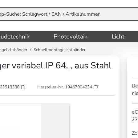
udetechnik
Photovoltaik
Licht
agelichtbänder
Schnellmontagelichtbänder
variabel IP 64, , aus Stahl
Be
863518388
Hersteller-Nr. 19467004234
ni
eC
27
Zol