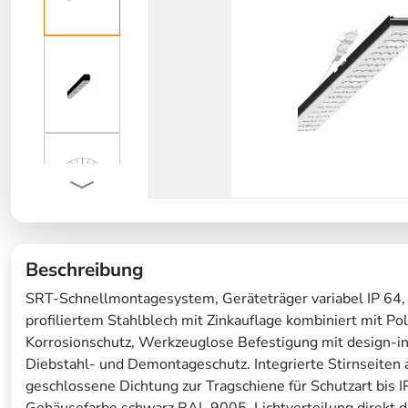
Beschreibung
SRT-Schnellmontagesystem, Geräteträger variabel IP 64,
profiliertem Stahlblech mit Zinkauflage kombiniert mit Po
Korrosionschutz, Werkzeuglose Befestigung mit design-i
Diebstahl- und Demontageschutz. Integrierte Stirnseiten 
geschlossene Dichtung zur Tragschiene für Schutzart bis IP
Gehäusefarbe schwarz RAL 9005. Lichtverteilung direkt d