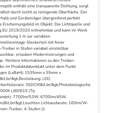
enoptik enthält eine transparente Dichtung, sorgt
dlich durch leicht zu reinigende Oberfläche. Der
rhalb und Geräteträger übergreifend perfekt
Erscheinungsbild im Objekt. Die Lichtquelle und
ung EU 2019/2020 entnehmbar und kann im Werk
ssleitung 1 m zur variablen
hnellmontage-Steckerteil mit freier
reiber in Stufen variabel einstellbar
auschbar, erlauben Modernisierungen und
e. Weitere Informationen zu den Treiber-
oder im Produktdatenblatt unter dem Punkt
sungen (LxBxH): 1535mm x 55mm x
lt,br/&gt,Bestückung: LED,
arborttoleranz: 3SDCM&lt,br/&gt,Photobiologische
50000h L80/B10 (Tq
erundet): 7700lm/53W, 6700lm/45W,
&lt,br/&gt,Leuchten Lichtausbeute: 160lm/W-
men-Treiber, 4-Stufen (1