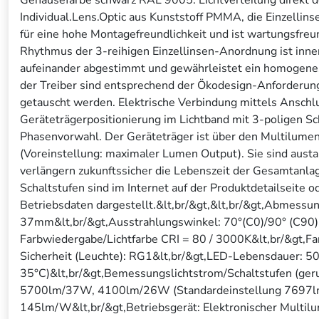
Individual.Lens.Optic aus Kunststoff PMMA, die Einzellins
für eine hohe Montagefreundlichkeit und ist wartungsfreun
Rhythmus der 3-reihigen Einzellinsen-Anordnung ist inne
aufeinander abgestimmt und gewährleistet ein homogenes 
der Treiber sind entsprechend der Ökodesign-Anforder
getauscht werden. Elektrische Verbindung mittels Anschlu
Geräteträgerpositionierung im Lichtband mit 3-poligen Sc
Phasenvorwahl. Der Geräteträger ist über den Multilumen-T
(Voreinstellung: maximaler Lumen Output). Sie sind aust
verlängern zukunftssicher die Lebenszeit der Gesamtanlag
Schaltstufen sind im Internet auf der Produktdetailseite 
Betriebsdaten dargestellt.&lt,br/&gt,&lt,br/&gt,Abmes
37mm&lt,br/&gt,Ausstrahlungswinkel: 70°(C0)/90° (C90)&
Farbwiedergabe/Lichtfarbe CRI = 80 / 3000K&lt,br/&gt,F
Sicherheit (Leuchte): RG1&lt,br/&gt,LED-Lebensdauer: 
35°C)&lt,br/&gt,Bemessungslichtstrom/Schaltstufen (g
5700lm/37W, 4100lm/26W (Standardeinstellung 7697lm)
145lm/W&lt,br/&gt,Betriebsgerät: Elektronischer Multilu