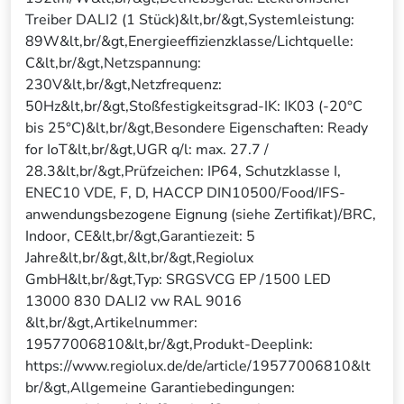
Treiber DALI2 (1 Stück)&lt,br/&gt,Systemleistung:
89W&lt,br/&gt,Energieeffizienzklasse/Lichtquelle:
C&lt,br/&gt,Netzspannung:
230V&lt,br/&gt,Netzfrequenz:
50Hz&lt,br/&gt,Stoßfestigkeitsgrad-IK: IK03 (-20°C
bis 25°C)&lt,br/&gt,Besondere Eigenschaften: Ready
for IoT&lt,br/&gt,UGR q/l: max. 27.7 /
28.3&lt,br/&gt,Prüfzeichen: IP64, Schutzklasse I,
ENEC10 VDE, F, D, HACCP DIN10500/Food/IFS-
anwendungsbezogene Eignung (siehe Zertifikat)/BRC,
Indoor, CE&lt,br/&gt,Garantiezeit: 5
Jahre&lt,br/&gt,&lt,br/&gt,Regiolux
GmbH&lt,br/&gt,Typ: SRGSVCG EP /1500 LED
13000 830 DALI2 vw RAL 9016
&lt,br/&gt,Artikelnummer:
19577006810&lt,br/&gt,Produkt-Deeplink:
https://www.regiolux.de/de/article/19577006810&lt
br/&gt,Allgemeine Garantiebedingungen: