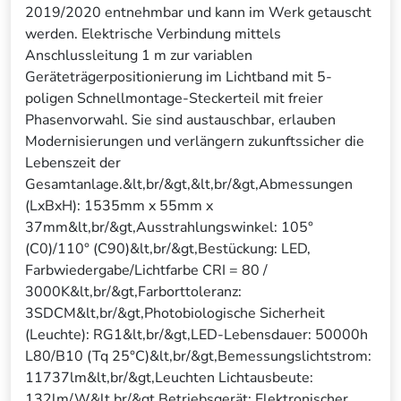
2019/2020 entnehmbar und kann im Werk getauscht
werden. Elektrische Verbindung mittels
Anschlussleitung 1 m zur variablen
Geräteträgerpositionierung im Lichtband mit 5-
poligen Schnellmontage-Steckerteil mit freier
Phasenvorwahl. Sie sind austauschbar, erlauben
Modernisierungen und verlängern zukunftssicher die
Lebenszeit der
Gesamtanlage.&lt,br/&gt,&lt,br/&gt,Abmessungen
(LxBxH): 1535mm x 55mm x
37mm&lt,br/&gt,Ausstrahlungswinkel: 105°
(C0)/110° (C90)&lt,br/&gt,Bestückung: LED,
Farbwiedergabe/Lichtfarbe CRI = 80 /
3000K&lt,br/&gt,Farborttoleranz:
3SDCM&lt,br/&gt,Photobiologische Sicherheit
(Leuchte): RG1&lt,br/&gt,LED-Lebensdauer: 50000h
L80/B10 (Tq 25°C)&lt,br/&gt,Bemessungslichtstrom:
11737lm&lt,br/&gt,Leuchten Lichtausbeute:
132lm/W&lt,br/&gt,Betriebsgerät: Elektronischer