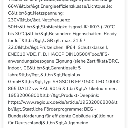
66W&lt,br/&gt,Energieeffizienzklasse/Lichtquelle:
C&lt,br/&gt,Netzspannung:
230V&lt,br/&gt,Netzfrequenz:
50Hz&lt,br/&gt,Stoßfestigkeitsgrad-IK: IK03 (-20°C
bis 30°C)&lt,br/&gt,Besondere Eigenschaften: Ready
for IoT&lt,br/&gt,UGR q/l: max. 21.5 /
22.0&lt,br/&gt,Prüfzeichen: IP64, Schutzklasse I,
ENEC10 VDE, F, D, HACCP DIN10500/Food/IFS-
anwendungsbezogene Eignung (siehe Zertifikat)/BRC,
Indoor, CE&lt,br/&gt,Garantiezeit: 5
Jahre&lt,br/&gt,&lt,br/&gt,Regiolux
GmbH&lt,br/&gt,Typ: SRGSCTB EP /1500 LED 10000
865 DALI2 vw RAL 9016 &lt,br/&gt,Artikelnummer:
19532006800&lt,br/&gt,Produkt-Deeplink:
https://www.regiolux.de/de/article/19532006800&lt
br/&gt,Staatliche Förderprogramme: BEG -
Bundesförderung für effiziente Gebäude (gültig nur
für Deutschland)&lt,br/&gt,Allgemeine