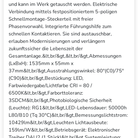
und kann im Werk getauscht werden. Elektrische
Verbindung mittels festpositioniertem 5-poligen
Schnellmontage-Steckerteil mit freier
Phasenvorwahl. Integrierte Führungshilfe zum
schnellen Kontaktieren. Sie sind austauschbar,
erlauben Modernisierungen und verlängern
zukunftssicher die Lebenszeit der
Gesamtanlage.&lt,br/&gt,&lt,br/&gt,Abmessungen
(LxBxH): 1535mm x 55mm x
37mm&lt,br/&gt,Ausstrahlungswinkel: 80°(C0)/75°
(C90)&lt,br/&gt,Bestückung: LED,
Farbwiedergabe/Lichtfarbe CRI = 80 /
6500K&lt,br/&gt,Farborttoleranz:
3SDCM&lt,br/&gt,Photobiologische Sicherheit
(Leuchte): RG1&lt,br/&gt,LED-Lebensdauer: 50000h
L80/B10 (Tq 30°C)&lt,br/&gt,Bemessungslichtstrom:
10429lm&lt,br/&gt,Leuchten Lichtausbeute:
159lm/W&lt,br/&gt,Betriebsgerät: Elektronischer
Treiber DALI2 (1 Stück)&lt,br/&gt,Systemleistung: