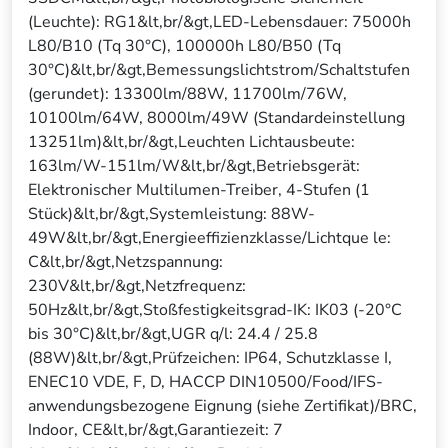
(Leuchte): RG1&lt,br/&gt,LED-Lebensdauer: 75000h
L80/B10 (Tq 30°C), 100000h L80/B50 (Tq
30°C)&lt,br/&gt,Bemessungslichtstrom/Schaltstufen
(gerundet): 13300lm/88W, 11700lm/76W,
10100lm/64W, 8000lm/49W (Standardeinstellung
13251lm)&lt,br/&gt,Leuchten Lichtausbeute:
163lm/W-151lm/W&lt,br/&gt,Betriebsgerät:
Elektronischer Multilumen-Treiber, 4-Stufen (1
Stück)&lt,br/&gt,Systemleistung: 88W-
49W&lt,br/&gt,Energieeffizienzklasse/Lichtque le:
C&lt,br/&gt,Netzspannung:
230V&lt,br/&gt,Netzfrequenz:
50Hz&lt,br/&gt,Stoßfestigkeitsgrad-IK: IK03 (-20°C
bis 30°C)&lt,br/&gt,UGR q/l: 24.4 / 25.8
(88W)&lt,br/&gt,Prüfzeichen: IP64, Schutzklasse I,
ENEC10 VDE, F, D, HACCP DIN10500/Food/IFS-
anwendungsbezogene Eignung (siehe Zertifikat)/BRC,
Indoor, CE&lt,br/&gt,Garantiezeit: 7