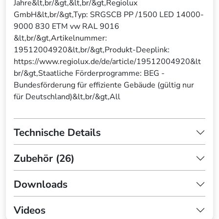
Jahre&lt,br/&gt,&lt,br/&gt,Regiolux
GmbH&lt,br/&gt,Typ: SRGSCB PP /1500 LED 14000-
9000 830 ETM vw RAL 9016
&lt,br/&gt,Artikelnummer:
19512004920&lt,br/&gt,Produkt-Deeplink:
https://www.regiolux.de/de/article/19512004920&lt
br/&gt,Staatliche Förderprogramme: BEG -
Bundesförderung für effiziente Gebäude (gültig nur
für Deutschland)&lt,br/&gt,All
Technische Details
Zubehör (26)
Downloads
Videos