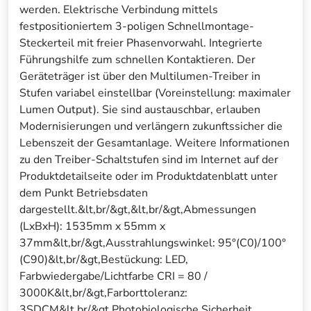
werden. Elektrische Verbindung mittels
festpositioniertem 3-poligen Schnellmontage-
Steckerteil mit freier Phasenvorwahl. Integrierte
Führungshilfe zum schnellen Kontaktieren. Der
Geräteträger ist über den Multilumen-Treiber in
Stufen variabel einstellbar (Voreinstellung: maximaler
Lumen Output). Sie sind austauschbar, erlauben
Modernisierungen und verlängern zukunftssicher die
Lebenszeit der Gesamtanlage. Weitere Informationen
zu den Treiber-Schaltstufen sind im Internet auf der
Produktdetailseite oder im Produktdatenblatt unter
dem Punkt Betriebsdaten
dargestellt.&lt,br/&gt,&lt,br/&gt,Abmessungen
(LxBxH): 1535mm x 55mm x
37mm&lt,br/&gt,Ausstrahlungswinkel: 95°(C0)/100°
(C90)&lt,br/&gt,Bestückung: LED,
Farbwiedergabe/Lichtfarbe CRI = 80 /
3000K&lt,br/&gt,Farborttoleranz:
3SDCM&lt,br/&gt,Photobiologische Sicherheit