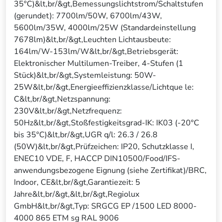
35°C)&lt,br/&gt,Bemessungslichtstrom/Schaltstufen
(gerundet): 7700lm/50W, 6700lm/43W,
5600lm/35W, 4000lm/25W (Standardeinstellung
7678lm)&lt,br/&gt,Leuchten Lichtausbeute:
164lm/W-153lm/W&lt,br/&gt,Betriebsgerät:
Elektronischer Multilumen-Treiber, 4-Stufen (1
Stück)&lt,br/&gt,Systemleistung: 50W-
25W&lt,br/&gt,Energieeffizienzklasse/Lichtque le:
C&lt,br/&gt,Netzspannung:
230V&lt,br/&gt,Netzfrequenz:
50Hz&lt,br/&gt,Stoßfestigkeitsgrad-IK: IK03 (-20°C
bis 35°C)&lt,br/&gt,UGR q/l: 26.3 / 26.8
(50W)&lt,br/&gt,Prüfzeichen: IP20, Schutzklasse I,
ENEC10 VDE, F, HACCP DIN10500/Food/IFS-
anwendungsbezogene Eignung (siehe Zertifikat)/BRC,
Indoor, CE&lt,br/&gt,Garantiezeit: 5
Jahre&lt,br/&gt,&lt,br/&gt,Regiolux
GmbH&lt,br/&gt,Typ: SRGCG EP /1500 LED 8000-
4000 865 ETM sg RAL 9006