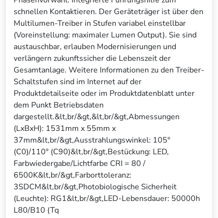
Phasenvorwahl. Integrierte Führungshilfe zum
schnellen Kontaktieren. Der Geräteträger ist über den
Multilumen-Treiber in Stufen variabel einstellbar
(Voreinstellung: maximaler Lumen Output). Sie sind
austauschbar, erlauben Modernisierungen und
verlängern zukunftssicher die Lebenszeit der
Gesamtanlage. Weitere Informationen zu den Treiber-
Schaltstufen sind im Internet auf der
Produktdetailseite oder im Produktdatenblatt unter
dem Punkt Betriebsdaten
dargestellt.&lt,br/&gt,&lt,br/&gt,Abmessungen
(LxBxH): 1531mm x 55mm x
37mm&lt,br/&gt,Ausstrahlungswinkel: 105°
(C0)/110° (C90)&lt,br/&gt,Bestückung: LED,
Farbwiedergabe/Lichtfarbe CRI = 80 /
6500K&lt,br/&gt,Farborttoleranz:
3SDCM&lt,br/&gt,Photobiologische Sicherheit
(Leuchte): RG1&lt,br/&gt,LED-Lebensdauer: 50000h
L80/B10 (Tq