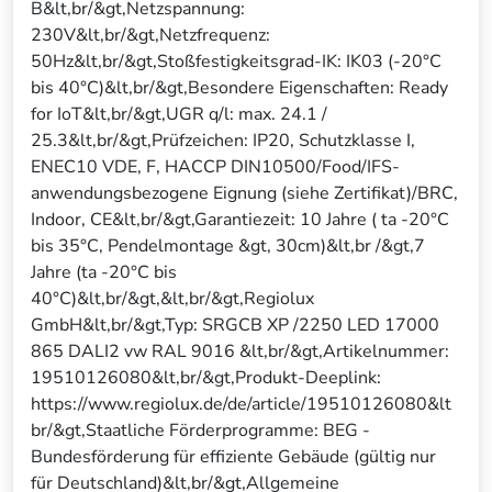
B&lt,br/&gt,Netzspannung:
230V&lt,br/&gt,Netzfrequenz:
50Hz&lt,br/&gt,Stoßfestigkeitsgrad-IK: IK03 (-20°C
bis 40°C)&lt,br/&gt,Besondere Eigenschaften: Ready
for IoT&lt,br/&gt,UGR q/l: max. 24.1 /
25.3&lt,br/&gt,Prüfzeichen: IP20, Schutzklasse I,
ENEC10 VDE, F, HACCP DIN10500/Food/IFS-
anwendungsbezogene Eignung (siehe Zertifikat)/BRC,
Indoor, CE&lt,br/&gt,Garantiezeit: 10 Jahre ( ta -20°C
bis 35°C, Pendelmontage &gt, 30cm)&lt,br /&gt,7
Jahre (ta -20°C bis
40°C)&lt,br/&gt,&lt,br/&gt,Regiolux
GmbH&lt,br/&gt,Typ: SRGCB XP /2250 LED 17000
865 DALI2 vw RAL 9016 &lt,br/&gt,Artikelnummer:
19510126080&lt,br/&gt,Produkt-Deeplink:
https://www.regiolux.de/de/article/19510126080&lt
br/&gt,Staatliche Förderprogramme: BEG -
Bundesförderung für effiziente Gebäude (gültig nur
für Deutschland)&lt,br/&gt,Allgemeine