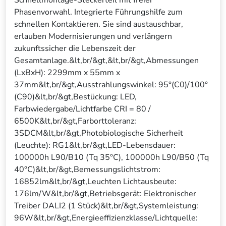
Schnellmontage-Steckerteil mit freier
Phasenvorwahl. Integrierte Führungshilfe zum
schnellen Kontaktieren. Sie sind austauschbar,
erlauben Modernisierungen und verlängern
zukunftssicher die Lebenszeit der
Gesamtanlage.&lt,br/&gt,&lt,br/&gt,Abmessungen
(LxBxH): 2299mm x 55mm x
37mm&lt,br/&gt,Ausstrahlungswinkel: 95°(C0)/100°
(C90)&lt,br/&gt,Bestückung: LED,
Farbwiedergabe/Lichtfarbe CRI = 80 /
6500K&lt,br/&gt,Farborttoleranz:
3SDCM&lt,br/&gt,Photobiologische Sicherheit
(Leuchte): RG1&lt,br/&gt,LED-Lebensdauer:
100000h L90/B10 (Tq 35°C), 100000h L90/B50 (Tq
40°C)&lt,br/&gt,Bemessungslichtstrom:
16852lm&lt,br/&gt,Leuchten Lichtausbeute:
176lm/W&lt,br/&gt,Betriebsgerät: Elektronischer
Treiber DALI2 (1 Stück)&lt,br/&gt,Systemleistung:
96W&lt,br/&gt,Energieeffizienzklasse/Lichtquelle: