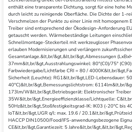
enthält eine transparente Dichtung, sorgt für eine hohe M
durch leicht zu reinigende Oberfläche. Die Dichte der 1-r
Verschmelzen der Punkte zu einer Linie mit homogenem Er
Treiber sind entsprechend der Ökodesign-Anforderung 
getauscht werden. Wärmebeständige Leitungen einschließ
Schnellmontage-Steckerteil mit werkzeugloser Phasenvorw
erlauben Modernisierungen und verlängern zukunftssicher
Gesamtanlage.&lt,br/&gt,&lt,br/&gt,Abmessungen (LxB
37mm&lt,br/&gt,Ausstrahlungswinkel: 80°(C0)/75° (C90)&
Farbwiedergabe/Lichtfarbe CRI = 80 / 4000K&lt,br/&gt,F
Sicherheit (Leuchte): RG1&lt,br/&gt,LED-Lebensdauer: 
40°C)&lt,br/&gt,Bemessungslichtstrom: 6114lm&lt,br/&gt
173lm/W&lt,br/&gt,Betriebsgerät: Elektronischer Treiber
35W&lt,br/&gt,Energieeffizienzklasse/Lichtquelle: C&lt,
50Hz&lt,br/&gt,Stoßfestigkeitsgrad-IK: IK03 (-20°C bis 4
IoT&lt,br/&gt,UGR q/l: max. 19.6 / 20.1&lt,br/&gt,Prüfzei
HACCP DIN10500/Food/IFS-anwendungsbezogene Eignung (
CE&lt,br/&gt,Garantiezeit: 5 Jahre&lt,br/&gt,&lt,br/&gt