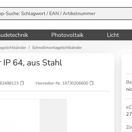
udetechnik
Photovoltaik
Licht
agelichtbänder
Schnellmontagelichtbänder
IP 64, aus Stahl
Be
863498123
Hersteller-Nr. 18730206600
ni
eC
27
Zol