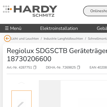
Suche
☰ Menü
Elektroinstallation
Gebä
Licht und Leuchten
Industrie Langfeldleuchten
Schnellmont
Regiolux SDGSCTB Geräteträger 
18730206600
Art.-Nr. 4287751
DEHA.-Nr. 7269825
EAN 4020