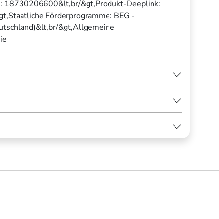
: 18730206600&lt,br/&gt,Produkt-Deeplink:
gt,Staatliche Förderprogramme: BEG -
eutschland)&lt,br/&gt,Allgemeine
ie