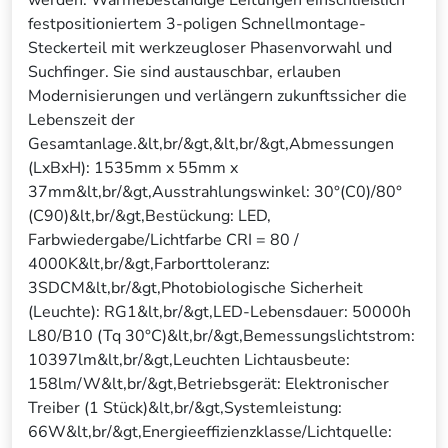
werden. Wärmebeständige Leitungen einschließlich
festpositioniertem 3-poligen Schnellmontage-
Steckerteil mit werkzeugloser Phasenvorwahl und
Suchfinger. Sie sind austauschbar, erlauben
Modernisierungen und verlängern zukunftssicher die
Lebenszeit der
Gesamtanlage.&lt,br/&gt,&lt,br/&gt,Abmessungen
(LxBxH): 1535mm x 55mm x
37mm&lt,br/&gt,Ausstrahlungswinkel: 30°(C0)/80°
(C90)&lt,br/&gt,Bestückung: LED,
Farbwiedergabe/Lichtfarbe CRI = 80 /
4000K&lt,br/&gt,Farborttoleranz:
3SDCM&lt,br/&gt,Photobiologische Sicherheit
(Leuchte): RG1&lt,br/&gt,LED-Lebensdauer: 50000h
L80/B10 (Tq 30°C)&lt,br/&gt,Bemessungslichtstrom:
10397lm&lt,br/&gt,Leuchten Lichtausbeute:
158lm/W&lt,br/&gt,Betriebsgerät: Elektronischer
Treiber (1 Stück)&lt,br/&gt,Systemleistung:
66W&lt,br/&gt,Energieeffizienzklasse/Lichtquelle: