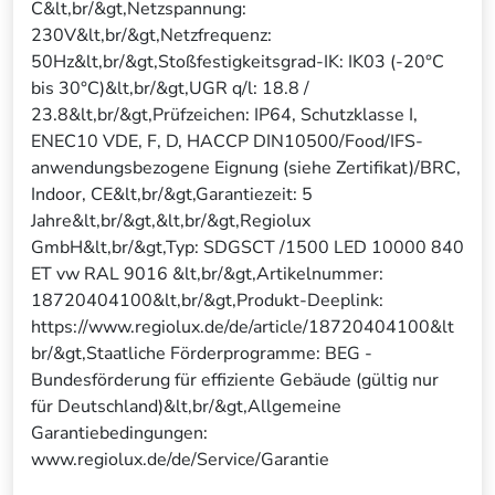
C&lt,br/&gt,Netzspannung:
230V&lt,br/&gt,Netzfrequenz:
50Hz&lt,br/&gt,Stoßfestigkeitsgrad-IK: IK03 (-20°C
bis 30°C)&lt,br/&gt,UGR q/l: 18.8 /
23.8&lt,br/&gt,Prüfzeichen: IP64, Schutzklasse I,
ENEC10 VDE, F, D, HACCP DIN10500/Food/IFS-
anwendungsbezogene Eignung (siehe Zertifikat)/BRC,
Indoor, CE&lt,br/&gt,Garantiezeit: 5
Jahre&lt,br/&gt,&lt,br/&gt,Regiolux
GmbH&lt,br/&gt,Typ: SDGSCT /1500 LED 10000 840
ET vw RAL 9016 &lt,br/&gt,Artikelnummer:
18720404100&lt,br/&gt,Produkt-Deeplink:
https://www.regiolux.de/de/article/18720404100&lt
br/&gt,Staatliche Förderprogramme: BEG -
Bundesförderung für effiziente Gebäude (gültig nur
für Deutschland)&lt,br/&gt,Allgemeine
Garantiebedingungen:
www.regiolux.de/de/Service/Garantie