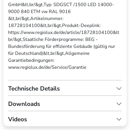
GmbH&lt,br/&gt,Typ: SDGSCT /1500 LED 14000-
9000 840 ETM vw RAL 9016
&lt,br/&gt,Artikelnummer:
18728104100&lt,br/&gt,Produkt-Deeplink:
https://www.regiolux.de/de/article/18728104100&lt
br/&gt,Staatliche Förderprogramme: BEG -
Bundesförderung für effiziente Gebäude (gültig nur
für Deutschland)&lt,br/&gt,Allgemeine
Garantiebedingungen:
www.regiolux.de/de/Service/Garantie
Technische Details
Downloads
Videos