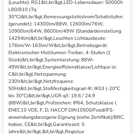
(Leuchte): RG1&lt,br/&gt,LED-Lebensdauer: 50000h
L80/B10 (Tq
30°C)&lt,br/&gt,Bemessungslichtstrom/Schaltstufen
(gerundet): 14300lm/88W, 12600lm/76W,
10900lm/64W, 8600lm/49W (Standardeinstellung
14294lm)&lt,br/&gt,Leuchten Lichtausbeute:
176lm/W-163lm/W&lt,br/&gt,Betriebsgerät:
Elektronischer Multilumen-Treiber, 4-Stufen (1
Stück)&lt,br/&gt,Systemleistung: 88W-
49W&lt,br/&gt,Energieeffizienzklasse/Lichtque le:
C&lt,br/&gt,Netzspannung:
230V&lt,br/&gt,Netzfrequenz:
50Hz&lt,br/&gt,Stoßfestigkeitsgrad-IK: IK03 (-20°C
bis 30°C)&lt,br/&gt,UGR q/l: 19.6 / 24.9
(88W)&lt,br/&gt,Prüfzeichen: IP64, Schutzklasse I,
ENEC10 VDE, F, D, HACCP DIN10500/Food/IFS-
anwendungsbezogene Eignung (siehe Zertifikat)/BRC,
Indoor, CE&lt,br/&gt,Garantiezeit: 5
Jahre&lt,br/&gt,&lt,br/&gt,Regiolux