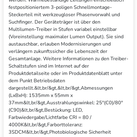
werden. Wärmebeständige Leitungen einschließlich
festpositioniertem 3-poligen Schnellmontage-
Steckerteil mit werkzeugloser Phasenvorwahl und
Suchfinger. Der Geräteträger ist über den
Multilumen-Treiber in Stufen variabel einstellbar
(Voreinstellung: maximaler Lumen Output). Sie sind
austauschbar, erlauben Modernisierungen und
verlängern zukunftssicher die Lebenszeit der
Gesamtanlage. Weitere Informationen zu den Treiber-
Schaltstufen sind im Internet auf der
Produktdetailseite oder im Produktdatenblatt unter
dem Punkt Betriebsdaten
dargestellt.&lt,br/&gt,&lt,br/&gt,Abmessungen
(LxBxH): 1535mm x 55mm x
37mm&lt,br/&gt,Ausstrahlungswinkel: 25°(C0)/80°
(C90)&lt,br/&gt,Bestückung: LED,
Farbwiedergabe/Lichtfarbe CRI = 80 /
4000K&lt,br/&gt,Farborttoleranz:
3SDCM&lt,br/&gt,Photobiologische Sicherheit