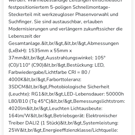
werden. Wärmebeständige Leitungen einschließlich
festpositioniertem 5-poligen Schnellmontage-
Steckerteil mit werkzeugloser Phasenvorwahl und
Suchfinger. Sie sind austauschbar, erlauben
Modernisierungen und verlängern zukunftssicher die
Lebenszeit der
Gesamtanlage.&lt,br/&gt,&lt,br/&gt,Abmessungen
(LxBxH): 1535mm x 55mm x
37mm&lt,br/&gt,Ausstrahlungswinkel: 105°
(C0)/110° (C90)&lt,br/&gt,Bestückung: LED,
Farbwiedergabe/Lichtfarbe CRI = 80 /
4000K&lt,br/&gt,Farborttoleranz:
3SDCM&lt,br/&gt,Photobiologische Sicherheit
(Leuchte): RG1&lt,br/&gt,LED-Lebensdauer: 50000h
L80/B10 (Tq 45°C)&lt,br/&gt,Bemessungslichtstrom:
4020lm&lt,br/&gt,Leuchten Lichtausbeute:
164lm/W&lt,br/&gt,Betriebsgerät: Elektronischer
Treiber DALI2 (1 Stück)&lt,br/&gt,Systemleistung:
25W&lt,br/&gt,Energieeffizienzklasse/Lichtquelle: