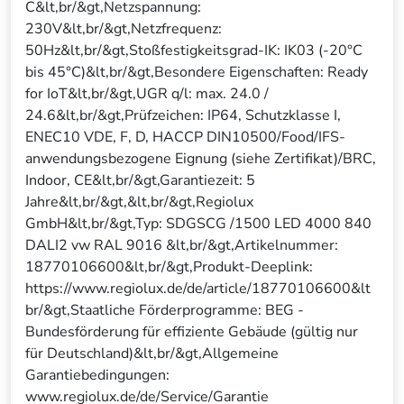
C&lt,br/&gt,Netzspannung:
230V&lt,br/&gt,Netzfrequenz:
50Hz&lt,br/&gt,Stoßfestigkeitsgrad-IK: IK03 (-20°C
bis 45°C)&lt,br/&gt,Besondere Eigenschaften: Ready
for IoT&lt,br/&gt,UGR q/l: max. 24.0 /
24.6&lt,br/&gt,Prüfzeichen: IP64, Schutzklasse I,
ENEC10 VDE, F, D, HACCP DIN10500/Food/IFS-
anwendungsbezogene Eignung (siehe Zertifikat)/BRC,
Indoor, CE&lt,br/&gt,Garantiezeit: 5
Jahre&lt,br/&gt,&lt,br/&gt,Regiolux
GmbH&lt,br/&gt,Typ: SDGSCG /1500 LED 4000 840
DALI2 vw RAL 9016 &lt,br/&gt,Artikelnummer:
18770106600&lt,br/&gt,Produkt-Deeplink:
https://www.regiolux.de/de/article/18770106600&lt
br/&gt,Staatliche Förderprogramme: BEG -
Bundesförderung für effiziente Gebäude (gültig nur
für Deutschland)&lt,br/&gt,Allgemeine
Garantiebedingungen:
www.regiolux.de/de/Service/Garantie