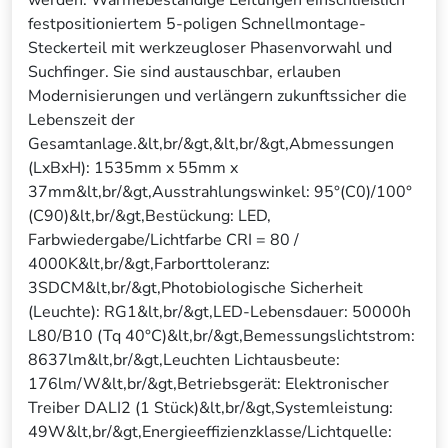
werden. Wärmebeständige Leitungen einschließlich
festpositioniertem 5-poligen Schnellmontage-
Steckerteil mit werkzeugloser Phasenvorwahl und
Suchfinger. Sie sind austauschbar, erlauben
Modernisierungen und verlängern zukunftssicher die
Lebenszeit der
Gesamtanlage.&lt,br/&gt,&lt,br/&gt,Abmessungen
(LxBxH): 1535mm x 55mm x
37mm&lt,br/&gt,Ausstrahlungswinkel: 95°(C0)/100°
(C90)&lt,br/&gt,Bestückung: LED,
Farbwiedergabe/Lichtfarbe CRI = 80 /
4000K&lt,br/&gt,Farborttoleranz:
3SDCM&lt,br/&gt,Photobiologische Sicherheit
(Leuchte): RG1&lt,br/&gt,LED-Lebensdauer: 50000h
L80/B10 (Tq 40°C)&lt,br/&gt,Bemessungslichtstrom:
8637lm&lt,br/&gt,Leuchten Lichtausbeute:
176lm/W&lt,br/&gt,Betriebsgerät: Elektronischer
Treiber DALI2 (1 Stück)&lt,br/&gt,Systemleistung:
49W&lt,br/&gt,Energieeffizienzklasse/Lichtquelle: