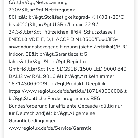
C&lt,br/&gt,Netzspannung:
230V&lt,br/&gt,Netzfrequenz:
50Hz&lt,br/&gt,Stoßfestigkeitsgrad-IK: IK03 (-20°C
bis 40°C)&lt,br/&gt,UGR q/l: max. 22.9 /
24.3&lt,br/&gt,Prüfzeichen: IP64, Schutzklasse I,
ENEC10 VDE, F, D, HACCP DIN10500/Food/IFS-
anwendungsbezogene Eignung (siehe Zertifikat)/BRC,
Indoor, CE&lt,br/&gt,Garantiezeit: 5
Jahre&lt,br/&gt,&lt,br/&gt,Regiolux
GmbH&lt,br/&gt,Typ: SDGSCB /1500 LED 9000 840
DALI2 vw RAL 9016 &lt,br/&gt,Artikelnummer:
18714306600&lt,br/&gt,Produkt-Deeplink:
https://www.regiolux.de/de/article/18714306600&lt
br/&gt,Staatliche Förderprogramme: BEG -
Bundesförderung für effiziente Gebäude (gültig nur
für Deutschland)&lt,br/&gt,Allgemeine
Garantiebedingungen:
www.regiolux.de/de/Service/Garantie