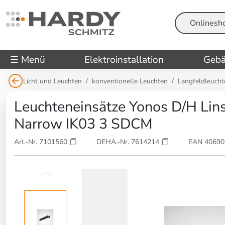
Suche
☰ Menü
Elektroinstallation
Gebä
Licht und Leuchten
konventionelle Leuchten
Langfeldleucht
Leuchteneinsätze Yonos D/H Li
Narrow IK03 3 SDCM
Art.-Nr. 7101560
DEHA.-Nr. 7614214
EAN 4069