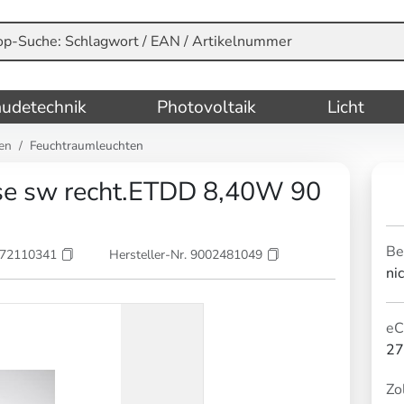
udetechnik
Photovoltaik
Licht
en
Feuchtraumleuchten
nse sw recht.ETDD 8,40W 90
Be
072110341
Hersteller-Nr. 9002481049
ni
eC
27
Zol