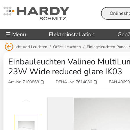
Suche
☰ Menü
Elektroinstallation
Gebä
Licht und Leuchten
Office Leuchten
Einlegeleuchten Panel
Einbauleuchten Valineo MultiL
23W Wide reduced glare IK03
Art.-Nr. 7100868
DEHA.-Nr. 7614086
EAN 4069