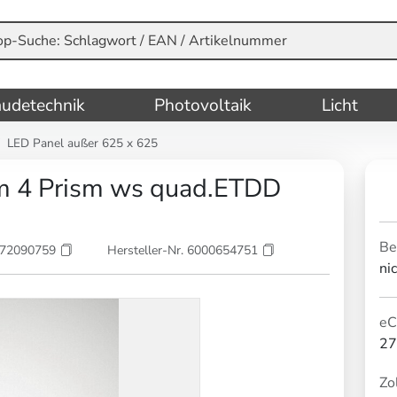
udetechnik
Photovoltaik
Licht
LED Panel außer 625 x 625
um 4 Prism ws quad.ETDD
Be
072090759
Hersteller-Nr. 6000654751
ni
eC
27
Zol