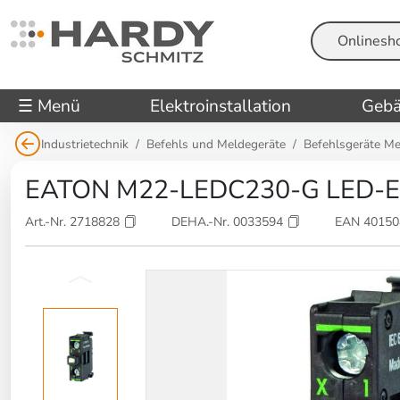
Suche
☰ Menü
Elektroinstallation
Gebä
Industrietechnik
Befehls und Meldegeräte
Befehlsgeräte Me
EATON M22-LEDC230-G LED-El
Art.-Nr. 2718828
DEHA.-Nr. 0033594
EAN 4015