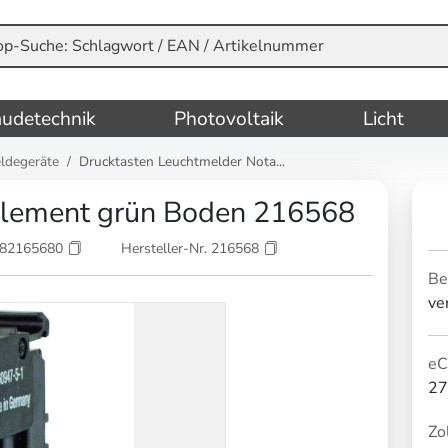
udetechnik
Photovoltaik
Licht
ldegeräte
Drucktasten Leuchtmelder Nota...
ement grün Boden 216568
082165680
Hersteller-Nr. 216568
Be
ve
eC
27
Zol