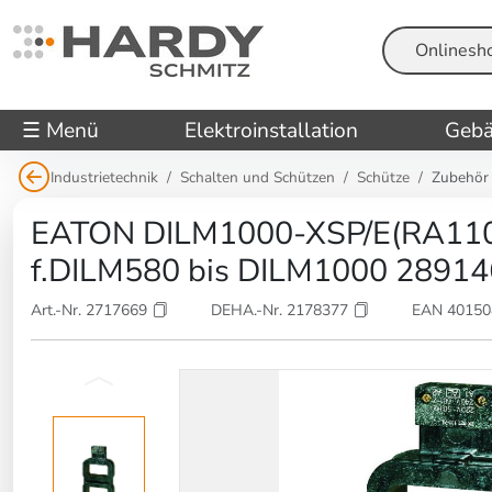
Suche
☰ Menü
Elektroinstallation
Gebä
Industrietechnik
Schalten und Schützen
Schütze
Zubehör
EATON DILM1000-XSP/E(RA110) 
f.DILM580 bis DILM1000 28914
Art.-Nr. 2717669
DEHA.-Nr. 2178377
EAN 4015