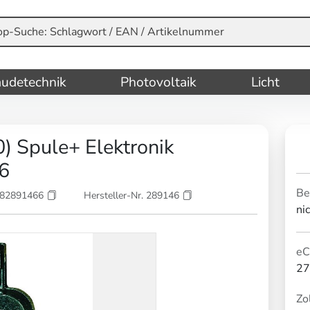
udetechnik
Photovoltaik
Licht
Spule+ Elektronik
6
Be
082891466
Hersteller-Nr. 289146
ni
eC
27
Zol