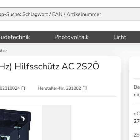
udetechnik
Photovoltaik
Licht
ütze
z) Hilfsschütz AC 2S2Ö
Be
082318024
Hersteller-Nr. 231802
ni
eC
27
Zol