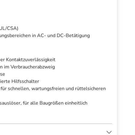
d UL/CSA)
tungsbereichen in AC- und DC-Betätigung
r Kontaktzuverlässigkeit
en im Verbraucherabzweig
sse
erte Hilfsschalter
ür schnellen, wartungsfreien und rüttelsicheren
auslöser, für alle Baugrößen einheitlich