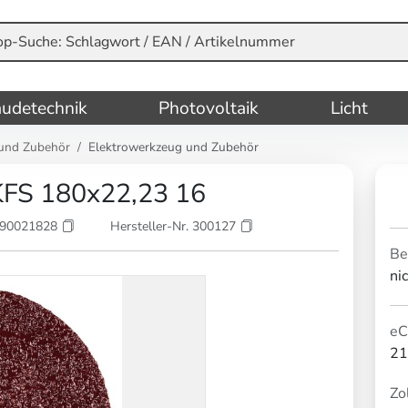
udetechnik
Photovoltaik
Licht
und Zubehör
Elektrowerkzeug und Zubehör
KFS 180x22,23 16
890021828
Hersteller-Nr. 300127
Be
ni
eC
21
Zol