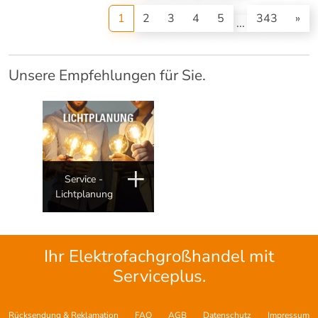
(current)
1
2
3
4
5
343
»
...
Unsere Empfehlungen für Sie.
Service -
Lichtplanung
Ihr Elektrofachgroßhandel mit
Serviceplus.
Rücksendung & Reklamation
FAQ
AGB
Datenschutz
Impressum