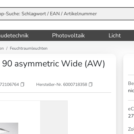
udetechnik
Photovoltaik
Licht
en
Feuchtraumleuchten
n 90 asymmetric Wide (AW)
Be
072106764
Hersteller-Nr. 6000718358
ni
eC
27
Zol