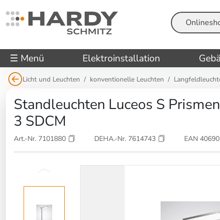
Suche
☰ Menü
Elektroinstallation
Gebä
Licht und Leuchten
konventionelle Leuchten
Langfeldleucht
Standleuchten Luceos S Prisme
3 SDCM
Art.-Nr. 7101880
DEHA.-Nr. 7614743
EAN 4069