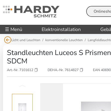
Suche
☰ Menü
Elektroinstallation
Gebä
Licht und Leuchten
konventionelle Leuchten
Langfeldleucht
Standleuchten Luceos S Prisme
SDCM
Art.-Nr. 7101612
DEHA.-Nr. 7614827
EAN 4069