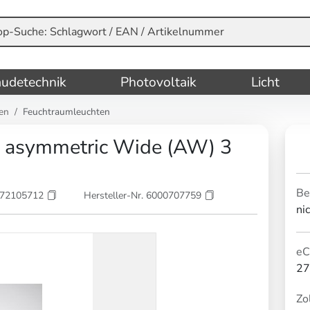
udetechnik
Photovoltaik
Licht
en
Feuchtraumleuchten
n asymmetric Wide (AW) 3
Be
072105712
Hersteller-Nr. 6000707759
ni
eC
27
Zol