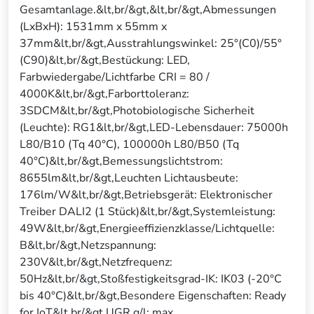
Gesamtanlage.&lt,br/&gt,&lt,br/&gt,Abmessungen
(LxBxH): 1531mm x 55mm x
37mm&lt,br/&gt,Ausstrahlungswinkel: 25°(C0)/55°
(C90)&lt,br/&gt,Bestückung: LED,
Farbwiedergabe/Lichtfarbe CRI = 80 /
4000K&lt,br/&gt,Farborttoleranz:
3SDCM&lt,br/&gt,Photobiologische Sicherheit
(Leuchte): RG1&lt,br/&gt,LED-Lebensdauer: 75000h
L80/B10 (Tq 40°C), 100000h L80/B50 (Tq
40°C)&lt,br/&gt,Bemessungslichtstrom:
8655lm&lt,br/&gt,Leuchten Lichtausbeute:
176lm/W&lt,br/&gt,Betriebsgerät: Elektronischer
Treiber DALI2 (1 Stück)&lt,br/&gt,Systemleistung:
49W&lt,br/&gt,Energieeffizienzklasse/Lichtquelle:
B&lt,br/&gt,Netzspannung:
230V&lt,br/&gt,Netzfrequenz:
50Hz&lt,br/&gt,Stoßfestigkeitsgrad-IK: IK03 (-20°C
bis 40°C)&lt,br/&gt,Besondere Eigenschaften: Ready
for IoT&lt,br/&gt,UGR q/l: max