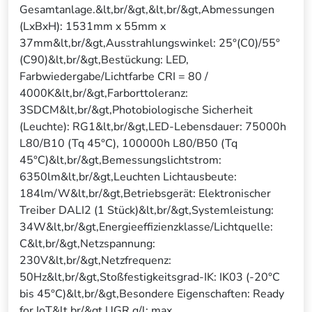
Gesamtanlage.&lt,br/&gt,&lt,br/&gt,Abmessungen
(LxBxH): 1531mm x 55mm x
37mm&lt,br/&gt,Ausstrahlungswinkel: 25°(C0)/55°
(C90)&lt,br/&gt,Bestückung: LED,
Farbwiedergabe/Lichtfarbe CRI = 80 /
4000K&lt,br/&gt,Farborttoleranz:
3SDCM&lt,br/&gt,Photobiologische Sicherheit
(Leuchte): RG1&lt,br/&gt,LED-Lebensdauer: 75000h
L80/B10 (Tq 45°C), 100000h L80/B50 (Tq
45°C)&lt,br/&gt,Bemessungslichtstrom:
6350lm&lt,br/&gt,Leuchten Lichtausbeute:
184lm/W&lt,br/&gt,Betriebsgerät: Elektronischer
Treiber DALI2 (1 Stück)&lt,br/&gt,Systemleistung:
34W&lt,br/&gt,Energieeffizienzklasse/Lichtquelle:
C&lt,br/&gt,Netzspannung:
230V&lt,br/&gt,Netzfrequenz:
50Hz&lt,br/&gt,Stoßfestigkeitsgrad-IK: IK03 (-20°C
bis 45°C)&lt,br/&gt,Besondere Eigenschaften: Ready
for IoT&lt,br/&gt,UGR q/l: max