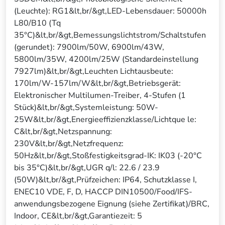
(Leuchte): RG1&lt,br/&gt,LED-Lebensdauer: 50000h
L80/B10 (Tq
35°C)&lt,br/&gt,Bemessungslichtstrom/Schaltstufen
(gerundet): 7900lm/50W, 6900lm/43W,
5800lm/35W, 4200lm/25W (Standardeinstellung
7927lm)&lt,br/&gt,Leuchten Lichtausbeute:
170lm/W-157lm/W&lt,br/&gt,Betriebsgerät:
Elektronischer Multilumen-Treiber, 4-Stufen (1
Stück)&lt,br/&gt,Systemleistung: 50W-
25W&lt,br/&gt,Energieeffizienzklasse/Lichtque le:
C&lt,br/&gt,Netzspannung:
230V&lt,br/&gt,Netzfrequenz:
50Hz&lt,br/&gt,Stoßfestigkeitsgrad-IK: IK03 (-20°C
bis 35°C)&lt,br/&gt,UGR q/l: 22.6 / 23.9
(50W)&lt,br/&gt,Prüfzeichen: IP64, Schutzklasse I,
ENEC10 VDE, F, D, HACCP DIN10500/Food/IFS-
anwendungsbezogene Eignung (siehe Zertifikat)/BRC,
Indoor, CE&lt,br/&gt,Garantiezeit: 5