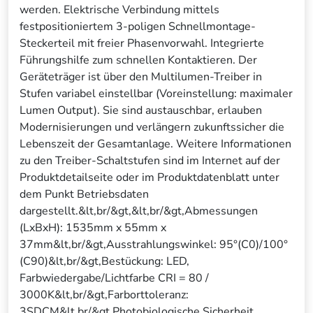
werden. Elektrische Verbindung mittels
festpositioniertem 3-poligen Schnellmontage-
Steckerteil mit freier Phasenvorwahl. Integrierte
Führungshilfe zum schnellen Kontaktieren. Der
Geräteträger ist über den Multilumen-Treiber in
Stufen variabel einstellbar (Voreinstellung: maximaler
Lumen Output). Sie sind austauschbar, erlauben
Modernisierungen und verlängern zukunftssicher die
Lebenszeit der Gesamtanlage. Weitere Informationen
zu den Treiber-Schaltstufen sind im Internet auf der
Produktdetailseite oder im Produktdatenblatt unter
dem Punkt Betriebsdaten
dargestellt.&lt,br/&gt,&lt,br/&gt,Abmessungen
(LxBxH): 1535mm x 55mm x
37mm&lt,br/&gt,Ausstrahlungswinkel: 95°(C0)/100°
(C90)&lt,br/&gt,Bestückung: LED,
Farbwiedergabe/Lichtfarbe CRI = 80 /
3000K&lt,br/&gt,Farborttoleranz:
3SDCM&lt,br/&gt,Photobiologische Sicherheit