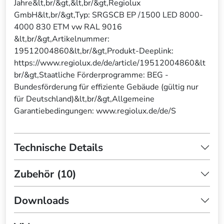
Jahre&lt,br/&gt,&lt,br/&gt,Regiolux
GmbH&lt,br/&gt,Typ: SRGSCB EP /1500 LED 8000-
4000 830 ETM vw RAL 9016
&lt,br/&gt,Artikelnummer:
19512004860&lt,br/&gt,Produkt-Deeplink:
https://www.regiolux.de/de/article/19512004860&lt
br/&gt,Staatliche Förderprogramme: BEG -
Bundesförderung für effiziente Gebäude (gültig nur
für Deutschland)&lt,br/&gt,Allgemeine
Garantiebedingungen: www.regiolux.de/de/S
Technische Details
Zubehör (10)
Downloads