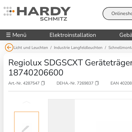
Suche
☰ Menü
Elektroinstallation
Gebä
Licht und Leuchten
Industrie Langfeldleuchten
Schnellmont
Regiolux SDGSCXT Geräteträger 
18740206600
Art.-Nr. 4287547
DEHA.-Nr. 7269837
EAN 4020