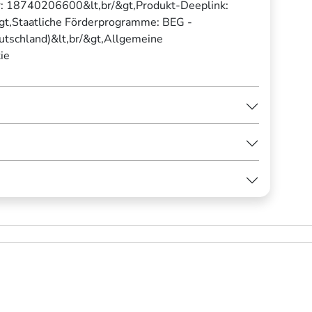
: 18740206600&lt,br/&gt,Produkt-Deeplink:
gt,Staatliche Förderprogramme: BEG -
eutschland)&lt,br/&gt,Allgemeine
ie