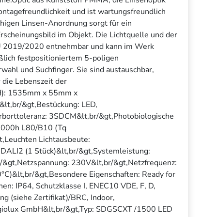
ontagefreundlichkeit und ist wartungsfreundlich
eihigen Linsen-Anordnung sorgt für ein
scheinungsbild im Objekt. Die Lichtquelle und der
EU 2019/2020 entnehmbar und kann im Werk
lich festpositioniertem 5-poligen
ahl und Suchfinger. Sie sind austauschbar,
 die Lebenszeit der
xH): 1535mm x 55mm x
lt,br/&gt,Bestückung: LED,
arborttoleranz: 3SDCM&lt,br/&gt,Photobiologische
50000h L80/B10 (Tq
,Leuchten Lichtausbeute:
 DALI2 (1 Stück)&lt,br/&gt,Systemleistung:
br/&gt,Netzspannung: 230V&lt,br/&gt,Netzfrequenz:
0°C)&lt,br/&gt,Besondere Eigenschaften: Ready for
chen: IP64, Schutzklasse I, ENEC10 VDE, F, D,
siehe Zertifikat)/BRC, Indoor,
,Regiolux GmbH&lt,br/&gt,Typ: SDGSCXT /1500 LED