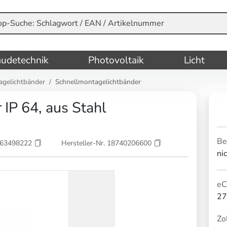
udetechnik
Photovoltaik
Licht
agelichtbänder
Schnellmontagelichtbänder
IP 64, aus Stahl
Be
863498222
Hersteller-Nr. 18740206600
ni
eC
27
Zol