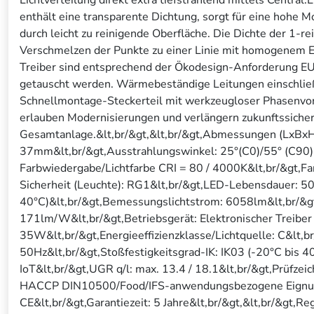
enthält eine transparente Dichtung, sorgt für eine hohe M
durch leicht zu reinigende Oberfläche. Die Dichte der 1-r
Verschmelzen der Punkte zu einer Linie mit homogenem Er
Treiber sind entsprechend der Ökodesign-Anforderung 
getauscht werden. Wärmebeständige Leitungen einschließ
Schnellmontage-Steckerteil mit werkzeugloser Phasenvorw
erlauben Modernisierungen und verlängern zukunftssicher
Gesamtanlage.&lt,br/&gt,&lt,br/&gt,Abmessungen (LxB
37mm&lt,br/&gt,Ausstrahlungswinkel: 25°(C0)/55° (C90)&
Farbwiedergabe/Lichtfarbe CRI = 80 / 4000K&lt,br/&gt,F
Sicherheit (Leuchte): RG1&lt,br/&gt,LED-Lebensdauer: 
40°C)&lt,br/&gt,Bemessungslichtstrom: 6058lm&lt,br/&gt
171lm/W&lt,br/&gt,Betriebsgerät: Elektronischer Treiber
35W&lt,br/&gt,Energieeffizienzklasse/Lichtquelle: C&lt,
50Hz&lt,br/&gt,Stoßfestigkeitsgrad-IK: IK03 (-20°C bis 4
IoT&lt,br/&gt,UGR q/l: max. 13.4 / 18.1&lt,br/&gt,Prüfzei
HACCP DIN10500/Food/IFS-anwendungsbezogene Eignung (
CE&lt,br/&gt,Garantiezeit: 5 Jahre&lt,br/&gt,&lt,br/&gt