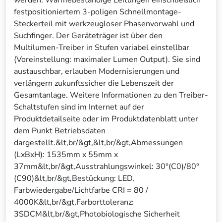
werden. Wärmebeständige Leitungen einschließlich
festpositioniertem 3-poligen Schnellmontage-
Steckerteil mit werkzeugloser Phasenvorwahl und
Suchfinger. Der Geräteträger ist über den
Multilumen-Treiber in Stufen variabel einstellbar
(Voreinstellung: maximaler Lumen Output). Sie sind
austauschbar, erlauben Modernisierungen und
verlängern zukunftssicher die Lebenszeit der
Gesamtanlage. Weitere Informationen zu den Treiber-
Schaltstufen sind im Internet auf der
Produktdetailseite oder im Produktdatenblatt unter
dem Punkt Betriebsdaten
dargestellt.&lt,br/&gt,&lt,br/&gt,Abmessungen
(LxBxH): 1535mm x 55mm x
37mm&lt,br/&gt,Ausstrahlungswinkel: 30°(C0)/80°
(C90)&lt,br/&gt,Bestückung: LED,
Farbwiedergabe/Lichtfarbe CRI = 80 /
4000K&lt,br/&gt,Farborttoleranz:
3SDCM&lt,br/&gt,Photobiologische Sicherheit