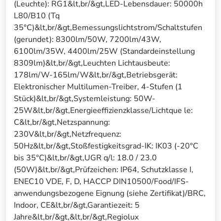
(Leuchte): RG1&lt,br/&gt,LED-Lebensdauer: 50000h
L80/B10 (Tq
35°C)&lt,br/&gt,Bemessungslichtstrom/Schaltstufen
(gerundet): 8300lm/50W, 7200lm/43W,
6100lm/35W, 4400lm/25W (Standardeinstellung
8309lm)&lt,br/&gt,Leuchten Lichtausbeute:
178lm/W-165lm/W&lt,br/&gt,Betriebsgerät:
Elektronischer Multilumen-Treiber, 4-Stufen (1
Stück)&lt,br/&gt,Systemleistung: 50W-
25W&lt,br/&gt,Energieeffizienzklasse/Lichtque le:
C&lt,br/&gt,Netzspannung:
230V&lt,br/&gt,Netzfrequenz:
50Hz&lt,br/&gt,Stoßfestigkeitsgrad-IK: IK03 (-20°C
bis 35°C)&lt,br/&gt,UGR q/l: 18.0 / 23.0
(50W)&lt,br/&gt,Prüfzeichen: IP64, Schutzklasse I,
ENEC10 VDE, F, D, HACCP DIN10500/Food/IFS-
anwendungsbezogene Eignung (siehe Zertifikat)/BRC,
Indoor, CE&lt,br/&gt,Garantiezeit: 5
Jahre&lt,br/&gt,&lt,br/&gt,Regiolux