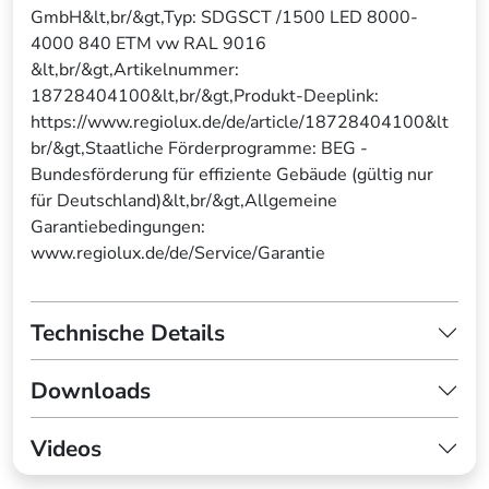
GmbH&lt,br/&gt,Typ: SDGSCT /1500 LED 8000-
4000 840 ETM vw RAL 9016
&lt,br/&gt,Artikelnummer:
18728404100&lt,br/&gt,Produkt-Deeplink:
https://www.regiolux.de/de/article/18728404100&lt
br/&gt,Staatliche Förderprogramme: BEG -
Bundesförderung für effiziente Gebäude (gültig nur
für Deutschland)&lt,br/&gt,Allgemeine
Garantiebedingungen:
www.regiolux.de/de/Service/Garantie
Technische Details
Downloads
Videos