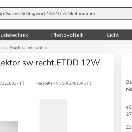
udetechnik
Photovoltaik
Licht
en
Feuchtraumleuchten
flektor sw recht.ETDD 12W
Be
072110327
Hersteller-Nr. 9002481046
ni
eC
27
Zol