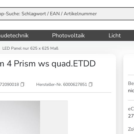
udetechnik
Photovoltaik
Licht
LED Panel nur 625 x 625 Maß
um 4 Prism ws quad.ETDD
Be
072090018
Hersteller-Nr. 6000627851
ni
eC
27
Zol