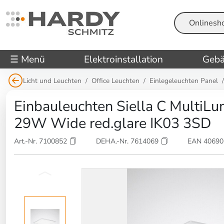
Suche
☰ Menü
Elektroinstallation
Gebä
Licht und Leuchten
Office Leuchten
Einlegeleuchten Panel
Einbauleuchten Siella C MultiL
29W Wide red.glare IK03 3SD
Art.-Nr. 7100852
DEHA.-Nr. 7614069
EAN 4069