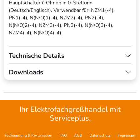
Hauptschalter û Öffnen in 0-Stellung
(Deutsch/Englisch). Verwendbar für: NZM1(-4),
PN1(-4), N(N/O)1(-4), NZM2(-4), PN2(-4),
N(N/O)2(-4), NZM3(-4), PN3(-4), N(N/O)3(-4),
NZM4(-4), N(N/O)4(-4)
Technische Details
Downloads
Ihr Elektrofachgroßhandel mit
Serviceplus.
Rücksendung & Reklamation
FAQ
AGB
Datenschutz
Impressum